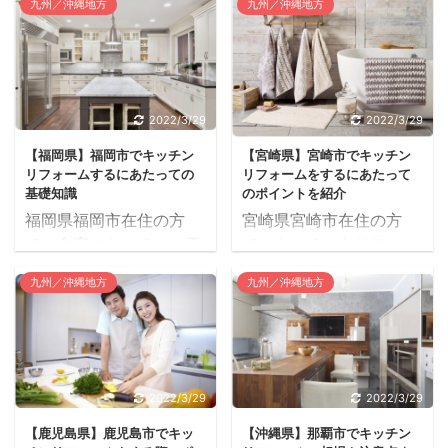
す。 子育て世帯の住環境
宅リフォーム支援制度
九州／沖縄地方
九州／沖縄地方
せんか？ 佐賀市内やその
ることが大事です。 その
の向上、三世代同居によ
（補助制度等）の検索サ
近郊のリフォーム業者で
前に相場観を培っておく
る子育ておよび世代間支
イトを紹介します。 ※県
キッチン工事を行ってい
ことが求められます。 で
援ならびに高齢者の暮ら
内の情報を検索する場合
るところはたくさんあり
ないと業者の提示した見
しの安全確保を図るた
は、地図の中から熊本県
ます。 その中から信頼で
積が妥当な金額かどうか
め、子育てのための改修
をクリックして進み、市
2022/3/29
2022/3/29
きる業者を選ぶことが、
判断できないからです。
工事、三世代同居のため
町村名のボックスにチェ
【福岡県】福岡市でキッチン
【宮崎県】宮崎市でキッチン
思い通りのリフォームを
そのほかにもどのような
の改修工事およびバリア
ックを入れて「検索ボタ
リフォームするにあたっての
リフォームをするにあたって
するために大事です。 業
点に留意しながら依頼す
フリー改修工事を行う ...
ン」を押してください ...
基礎知識
のポイントを紹介
者を選ぶにあたってどの
るところを選定するか、
福岡県福岡市在住の方
宮崎県宮崎市在住の方
ようなことに注意すべき
以下で詳しく見ていきま
で、自宅のキッチンに不
で、キッチンをリフォー
か、以下で詳しく見てい
す。 経済的な理由により
満を抱いている人はいま
ムしたいと思っている人
きます。 佐賀市では、住
水洗化工事をすることが
九州／沖縄地方
九州／沖縄地方
せんか？ もし何とかした
もいるでしょう。 その場
まいに関する市民のみな
困難な方へ、その工事費
いと思っているのであれ
合満足できる台所にする
さんのさまざまな疑問に
の一部（限度額26万円）
ば、キッチンリフォーム
ためには、まず業者をど
対応するため、住まいに
を市が補助します。 補助
を行う選択肢がありま
こにするかがポイントで
関する相談窓口を設置
制度を利用できる主な条
す。 福岡市やその周辺の
す。 ごく一部ではあるも
し、主に次のような相談
2022/3/29
2022/3/29
件は、 汲取り便所から水
リフォーム業者で対応し
のの宮崎市で営業してい
に対して情報提供を中心
洗便所に改造をする。 未
【鹿児島県】鹿児島市でキッ
【沖縄県】那覇市でキッチン
ているところはたくさん
るところの中には、悪徳
に安全で安心できる住ま