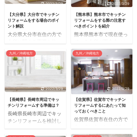
2022/3/29
2022/3/29
【大分県】大分市でキッチン
【熊本県】熊本市でキッチン
リフォームをする場合のポイ
リフォームをする際の注意す
ント解説
べきポイントを紹介
大分県大分市在住の方で
熊本県熊本市で現在使っ
台所に関する不満を抱い
ている台所が不自由にな
ている方はいませんか？
っているという家庭はあ
九州／沖縄地方
九州／沖縄地方
現在では全面的なリフォ
りませんか？ 熊本市内外
ームもでき、理想のスペ
のリフォーム業者の中に
ースに近づけることも十
は、キッチンの工事に対
分可能です。 しかし納得
応しているところもたく
できる工事ができるかど
さんあります。 その中で
2022/3/29
2022/3/29
うかは、どの業者に依頼
もどの業者を選べばよい
【長崎県】長崎市周辺でキッ
【佐賀県】佐賀市でキッチン
するかにかかっていると
か、相場を知り、それぞ
チンリフォームする準備は？
リフォームするにあたって知
いえます。 そこでここで
れの担当者と話をして信
っておくべきこと
長崎県長崎市周辺でキッ
はどのようなところに着
頼できるところを見つけ
佐賀県佐賀市在住の方で
チンリフォームを検討し
目して業者を見つけるべ
ることが重要です。 全国
キッチンをいじってみた
ているのであれば、業者
きかについてみていきま
の公共団体が実施する住
いと思っている人はいま
に連絡して見積もりを取