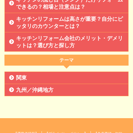
助金があるかについても
紹介していきます。 ※沖
できるの？相場と注意点は？
以下で詳しく紹介しま
縄県で評判のキッチン
す。 鹿児島市では、既存
（台所）リフォーム業者
キッチンリフォームは高さが重要？自分にピ
住宅の安全性を確保し、
を一覧にしていますので
ッタリのカウンターとは？
良質な住宅ストックの形
参考にして下さい。 沖縄
キッチンリフォーム会社のメリット・デメリ
成を図るとともに ...
県の既存住宅のストック
ットは？選び方と探し方
は ...
テーマ
関東
九州／沖縄地方