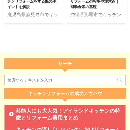
水洗家屋を ...
チンリフォームをする際のポ
リフォームの相場や注意点｜
あります。 この中でどの
業者もあります。 ですか
いづくりのお手伝いを ...
イントを解説
補助金等の基礎
業者にお願いするかによ
らこのような問題のある
鹿児島県鹿児島市でキッ
沖縄県那覇市でキッチン
って、リフォームの満足
ところに引っかからない
チンリフォームを検討し
リフォームを検討してい
度も大きく変わってきま
ように注意すべきです。
ている方はいませんか？
るなら…。 キッチン（台
す。 耐震化とは、建物を
リフォームの目的は、大
しかし実際にお願いする
所）のリフォームです
使う人の安全を確保する
きく分けて、長く住むた
にあたって、やはり気に
が、一体どれくらい予算
ために建物を改修・補強
めの修繕と住宅性能向上
なるのはどの程度費用が
を用意しておけば用意し
すること。 近年、日本各
があります。完成イメー
掛かるかでしょう。 これ
ておけば良いでしょう
地で大きな地震が頻発し
ジ通りにするためには、
はどのような工事内容に
か？ もちろん、キッチン
サーチ
ており、本県においても
リフォームの目的をしっ
なるかによってピンキリ
のリフォーム費用は、メ
７本の活断層が確認され
かり把握し、今そのリフ
です。 しかし、どのくら
ーカーやモデルまた業者
ています。いざという時
ォームが必要なのか、他
いを相場として考えてお
の作業費用によってピン
に備え、住まいの耐震 ...
に必要な工事はないか ...
けばいいのか、注意点に
キリです。 この記事で
キッチンリフォームの成功ノウハウ
ついて以下にまとめてみ
は、業者に依頼する前に
ました。 また条件を満た
どの程度費用が掛かるも
芸能人にも大人気！アイランドキッチンの特
せば、鹿児島県から補助
のなのか、注意すべき点
徴とリフォーム費用まとめ
金が交付される可能性も
また沖縄県で活用できる
あります。 どのような補
リフォーム補助金などを
キッチンの流し台（シンク）だけリフォーム