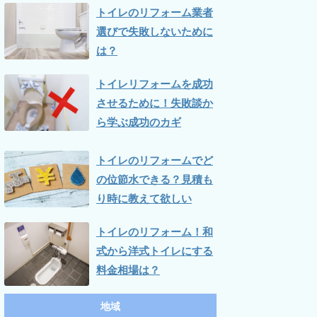
トイレのリフォーム業者
選びで失敗しないために
は？
トイレリフォームを成功
させるために！失敗談か
ら学ぶ成功のカギ
トイレのリフォームでど
の位節水できる？見積も
り時に教えて欲しい
トイレのリフォーム！和
式から洋式トイレにする
料金相場は？
地域