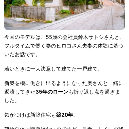
今回のモデルは、55歳の会社員鈴木サトシさんと、
フルタイムで働く妻のヒロコさん夫妻の体験に基づ
いたお話です。
若いときに一大決意して建てた一戸建て。
新築を機に働きに出るようになった奥さんと一緒に
返済してきた
35年のローン
も折り返し点を過ぎま
した。
気がつけば新築住宅も
築20年
。