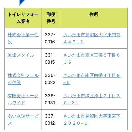
トイレリフォー
郵便
住所
ム業者
番号
株式会社第一住
337-
さいたま市見沼区大字東門前
設
0016
４４７−２
無垢スタイル
331-
さいたま市西区三橋５丁目６
0815
３５
株式会社フェル
336-
さいたま市南区白幡４丁目９
ゼ伸興
0022
−５
有限会社トータ
336-
さいたま市緑区原山２丁目３
ルワイド
0931
０−２１
あい水道サービ
337-
さいたま市見沼区大字東宮下
ス
0012
２０２０−１