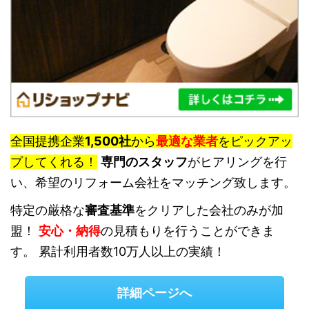
全国提携企業
1,500社
から
最適な業者
をピックアッ
プしてくれる！
専門のスタッフ
がヒアリングを行
い、希望のリフォーム会社をマッチング致します。
特定の厳格な
審査基準
をクリアした会社のみが加
盟！
安心・納得
の見積もりを行うことができま
す。 累計利用者数10万人以上の実績！
詳細ページへ