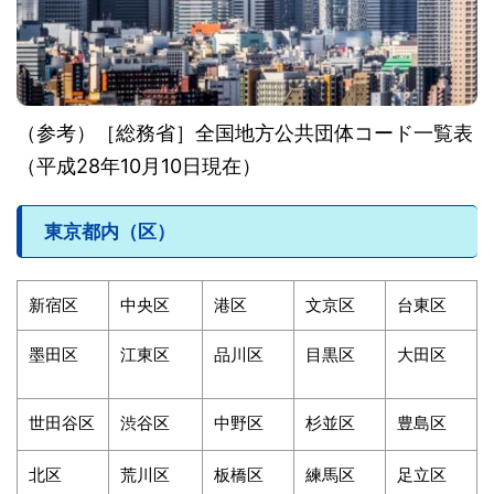
（参考）［総務省］全国地方公共団体コード一覧表
（平成28年10月10日現在）
東京都内（区）
新宿区
中央区
港区
文京区
台東区
墨田区
江東区
品川区
目黒区
大田区
世田谷区
渋谷区
中野区
杉並区
豊島区
北区
荒川区
板橋区
練馬区
足立区