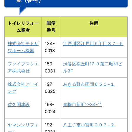
トイレリフォー
郵便
住所
ム業者
番号
株式会社モトザ
134-
江戸川区江戸川５丁目３７−６
ワホーム機器
0013
ファイブスクエ
150-
渋谷区桜丘町17-9 第二昭和ビ
ア株式会社
0031
ル3F
株式会社アーイ
197-
あきる野市雨間６５０−１
ング
0825
佐久間建設
198-
青梅市新町2-34-11
0024
ヤマシンリフォ
192-
八王子市小宮町３０７−２
ーム
0031