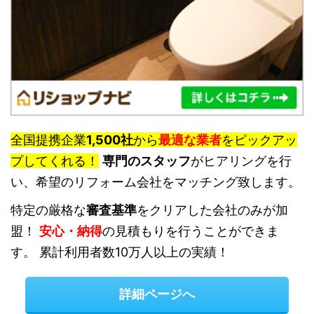
全国提携企業
1,500社
から
最適な業者
をピックアッ
プしてくれる！
専門のスタッフ
がヒアリングを行
い、希望のリフォーム会社をマッチング致します。
特定の厳格な
審査基準
をクリアした会社のみが加
盟！
安心・納得
の見積もりを行うことができま
す。 累計利用者数10万人以上の実績！
詳細ページへ